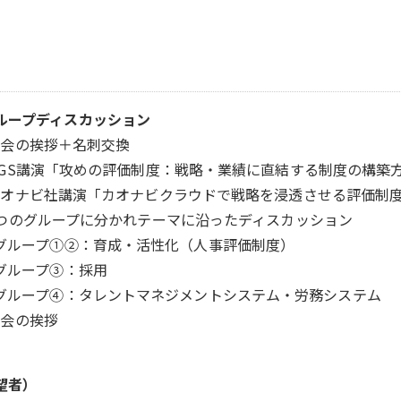
ループディスカッション
5：開会の挨拶＋名刺交換
OGS講演
「攻めの評価制度：戦略・業績に直結する制度の構築
：カオナビ社講演
「カオナビクラウドで戦略を浸透させる評価制
5：4つのグループに分かれテーマに沿ったディスカッション
②：育成・活性化（人事評価制度）
プ③：採用
グループ④：タレントマネジメントシステム・労務システム
：開会の挨拶
望者）