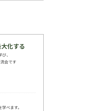
最大化する
学び、
交流会です
を学べます。