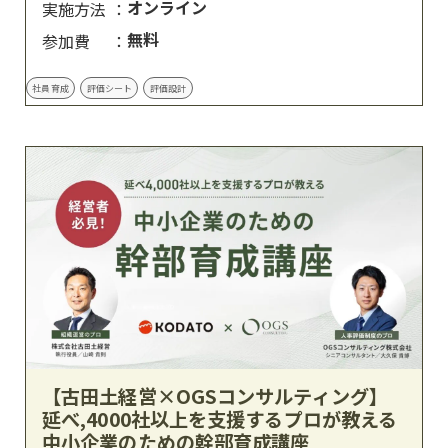
オンライン
実施方法
無料
参加費
社員育成
評価シート
評価設計
【古田土経営×OGSコンサルティング】
延べ,4000社以上を支援するプロが教える
中小企業のための幹部育成講座